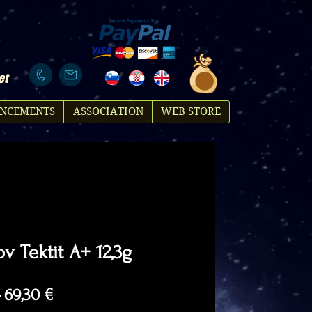
et
NCEMENTS
ASSOCIATION
WEB STORE
v Tektit A+ 12,3g
Regular
Sale
 
69,30 €