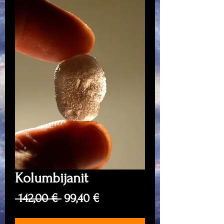
Kolumbijanit
Regular
Sale
 142,00 € 
99,40 €
Price
Price