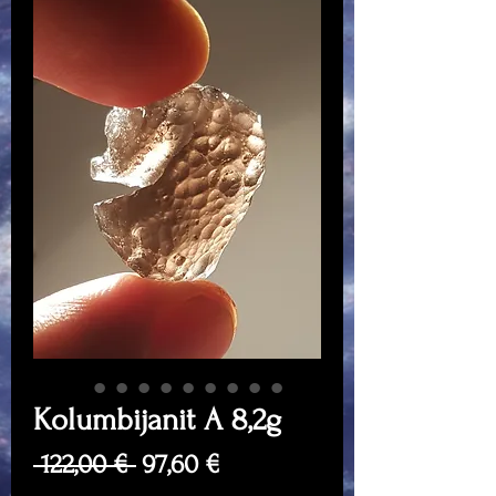
Kolumbijanit A 8,2g
Regular
Sale
 122,00 € 
97,60 €