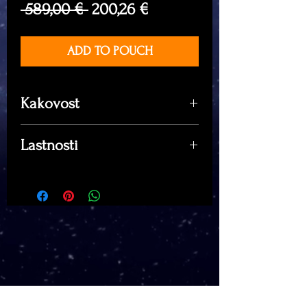
Regular
Sale
 589,00 € 
200,26 €
Price
Price
ADD TO POUCH
Kakovost
Kakovost A
- prvovrstni primerki
Lastnosti
z vidika ornamentacije, barve in
oblike.
Vrednost: €589,00
Kakovost B
- zelo lepi primerki
Količina: 8,7g
(lahko z manjšimi odrgninami in
Kakovost: A+++
poškodbami).
Površina: 2,6cm x 2,3cm
Kakovost C
- osnovni primerki
po obliki, barvi in ornamentaciji.