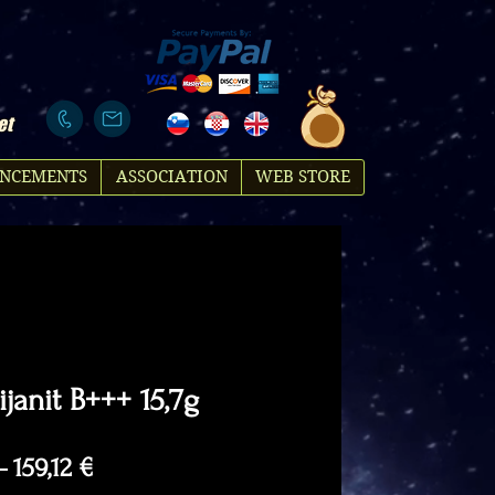
et
NCEMENTS
ASSOCIATION
WEB STORE
janit B+++ 15,7g
Regular
Sale
 
159,12 €