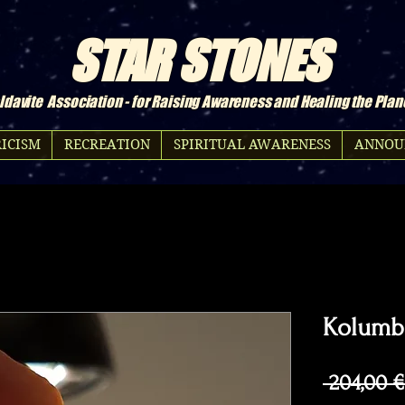
STAR STONES
davite Association - for Raising Awareness and Healing the Plan
ICISM
RECREATION
SPIRITUAL AWARENESS
ANNOU
Kolumbi
 204,00 €