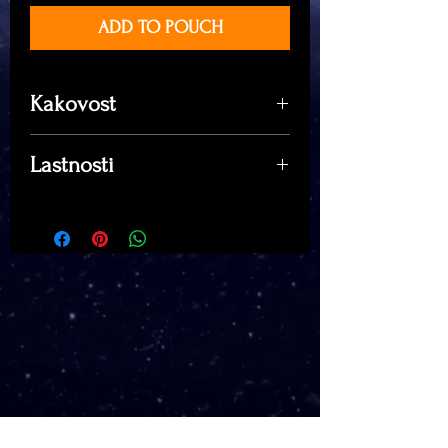
ADD TO POUCH
Kakovost
Kakovost A
- prvovrstni primerki
Lastnosti
z vidika ornamentacije, barve in
oblike.
Vrednost: €81,00
Kakovost B
- zelo lepi primerki
Količina: 6,2g
(lahko z manjšimi odrgninami in
Kakovost: A
poškodbami).
Najdišče: Maly Chlum, Republika
Kakovost C
- osnovni primerki
Češka
po obliki, barvi in ornamentaciji.
Površina: 2,8cm x 2,1cm x 1,1cm
(Dodaten plus za obliko, barvo –
čistost in/ali skulpturacijo)