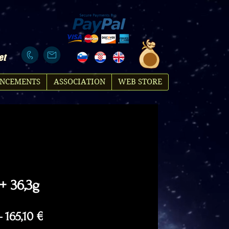
et
NCEMENTS
ASSOCIATION
WEB STORE
+ 36,3g
Regular
Sale
 
165,10 €