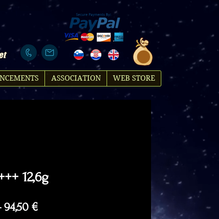
et
NCEMENTS
ASSOCIATION
WEB STORE
+++ 12,6g
Regular
Sale
 
94,50 €