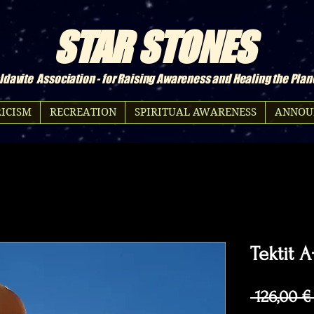
STAR STONES
davite Association - for Raising Awareness and Healing the Plan
ICISM
RECREATION
SPIRITUAL AWARENESS
ANNOU
Tektit A
 126,00 €